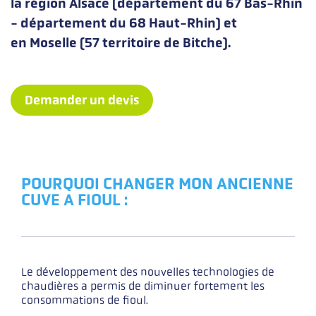
la région Alsace (département du 67 Bas-Rhin
- département du 68 Haut-Rhin) et
en Moselle (57 territoire de Bitche).
Demander un devis
POURQUOI CHANGER MON ANCIENNE
Lignes
CUVE A FIOUL :
Le développement des nouvelles technologies de
chaudières a permis de diminuer fortement les
consommations de fioul.