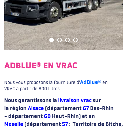
ADBLUE® EN VRAC
Description courte
AdBlue®
Nous vous proposons la fourniture d'
en
VRAC à partir de 800 Litres.
Nous garantissons la
livraison vrac
sur
la région
Alsace
(département
67
Bas-Rhin
- département
68
Haut-Rhin) et en
Moselle
(département
57
: Territoire de Bitche,