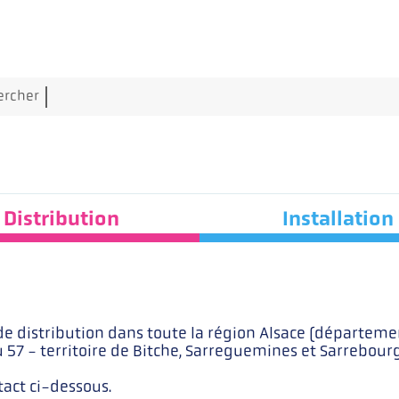
Aller au contenu principal
Rechercher
ercher
Distribution
Installation
t de distribution dans toute la région Alsace (départe
57 - territoire de Bitche, Sarreguemines et Sarrebourg
tact ci-dessous.